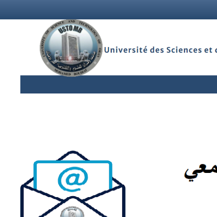
User
account
menu